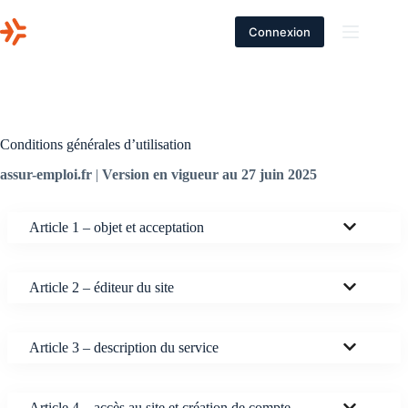
Passer
au
Connexion
contenu
Conditions générales d’utilisation
assur-emploi.fr
|
Version en vigueur au 27 juin 2025
Article 1 – objet et acceptation
Article 2 – éditeur du site
Article 3 – description du service
Article 4 – accès au site et création de compte